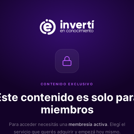
CONTENIDO EXCLUSIVO
Este contenido es solo par
miembros
Para acceder necesitás una
membresía activa
. Elegí el
servicio que querés adquirir y empezá hoy mismo.