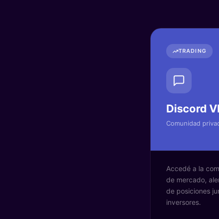
TRADING
Discord V
Comunidad privad
Accedé a la com
de mercado, ale
de posiciones ju
inversores.