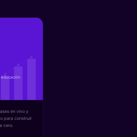
e educación
lases en vivo y
o para construir
e cero.