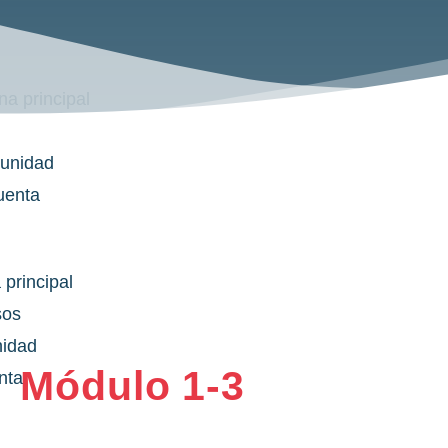
na principal
rsos
unidad
uenta
 principal
sos
idad
Módulo 1-3
nta