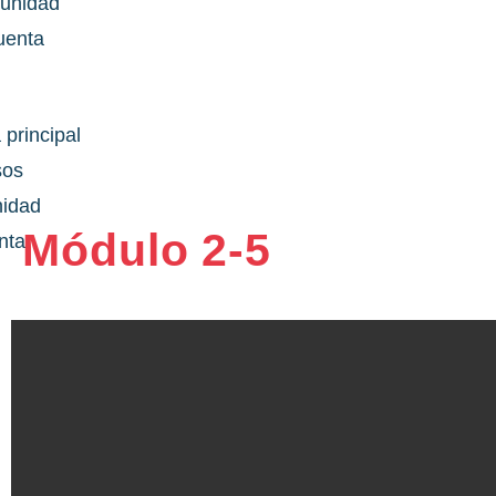
unidad
uenta
 principal
sos
idad
Módulo 2-5
nta