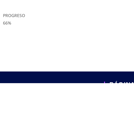
PROGRESO
66%
PÁGIN
Discord VIP
Nuestra misión es brindar un servicio que permita el
acceso al conocimiento y asesoramiento financiero para
Asesoramien
cualquier persona que se atreva a mejorar su calidad
Academia I
de vida.
Recursos gr