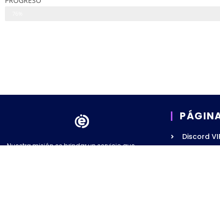
PROGRESO
76%
PÁGIN
Discord VI
Nuestra misión es brindar un servicio que
Asesorami
permita el acceso al conocimiento y
Academia 
asesoramiento financiero para cualquier
persona que se atreva a mejorar su calidad de
Recursos 
vida.