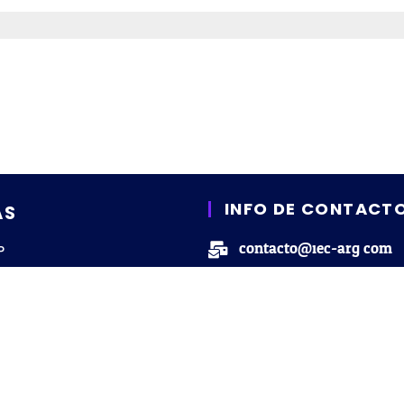
INFO DE CONTACT
AS
contacto@iec-arg.com
P
ento Financiero
+54 9 11 7061-2191
IEC
gratis