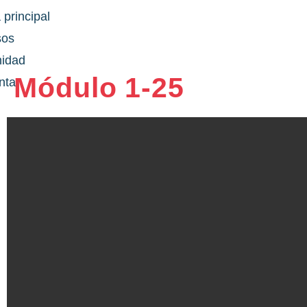
 principal
sos
idad
Módulo 1-25
nta