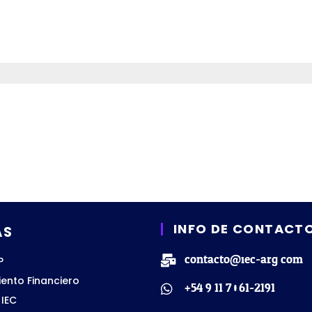
INFO DE CONTACT
AS
contacto@iec-arg.com
P
ento Financiero
+54 9 11 7061-2191
IEC