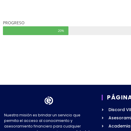
PROGRESO
20%
PÁGIN
Discord VI
Nuestra misión es brindar un servicio que
Asesorami
permita el acceso al conocimiento y
Academia 
asesoramiento financiero para cualquier